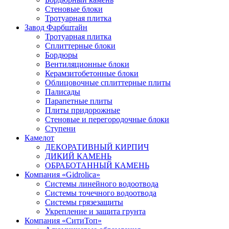
Стеновые блоки
Тротуарная плитка
Завод Фарбштайн
Тротуарная плитка
Cплиттерные блоки
Бордюры
Вентиляционные блоки
Керамзитобетонные блоки
Облицовочные сплиттерные плиты
Палисады
Парапетные плиты
Плиты придорожные
Стеновые и перегородочные блоки
Ступени
Камелот
ДЕКОРАТИВНЫЙ КИРПИЧ
ДИКИЙ КАМЕНЬ
ОБРАБОТАННЫЙ КАМЕНЬ
Компания «Gidrolica»
Системы линейного водоотвода
Системы точечного водоотвода
Системы грязезащиты
Укрепление и защита грунта
Компания «СитиТоп»