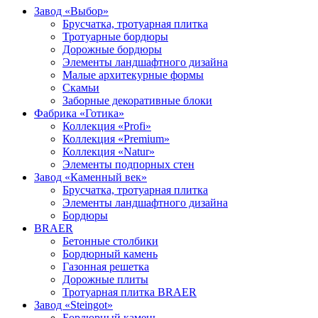
Завод «Выбор»
Брусчатка, тротуарная плитка
Тротуарные бордюры
Дорожные бордюры
Элементы ландшафтного дизайна
Малые архитекурные формы
Скамьи
Заборные декоративные блоки
Фабрика «Готика»
Коллекция «Profi»
Коллекция «Premium»
Коллекция «Natur»
Элементы подпорных стен
Завод «Каменный век»
Брусчатка, тротуарная плитка
Элементы ландшафтного дизайна
Бордюры
BRAER
Бетонные столбики
Бордюрный камень
Газонная решетка
Дорожные плиты
Тротуарная плитка BRAER
Завод «Steingot»
Бордюрный камень