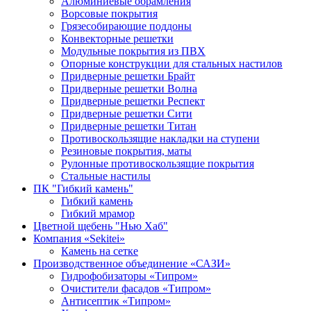
Алюминиевые обрамления
Ворсовые покрытия
Грязесобирающие поддоны
Конвекторные решетки
Модульные покрытия из ПВХ
Опорные конструкции для стальных настилов
Придверные решетки Брайт
Придверные решетки Волна
Придверные решетки Респект
Придверные решетки Сити
Придверные решетки Титан
Противоскользящие накладки на ступени
Резиновые покрытия, маты
Рулонные противоскользящие покрытия
Стальные настилы
ПК "Гибкий камень"
Гибкий камень
Гибкий мрамор
Цветной щебень "Нью Хаб"
Компания «Sekitei»
Камень на сетке
Производственное объединение «САЗИ»
Гидрофобизаторы «Типром»
Очистители фасадов «Типром»
Антисептик «Типром»