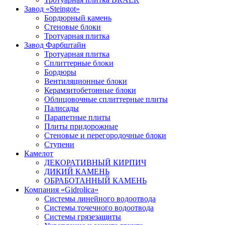
Завод «Steingot»
Бордюрный камень
Стеновые блоки
Тротуарная плитка
Завод Фарбштайн
Тротуарная плитка
Cплиттерные блоки
Бордюры
Вентиляционные блоки
Керамзитобетонные блоки
Облицовочные сплиттерные плиты
Палисады
Парапетные плиты
Плиты придорожные
Стеновые и перегородочные блоки
Ступени
Камелот
ДЕКОРАТИВНЫЙ КИРПИЧ
ДИКИЙ КАМЕНЬ
ОБРАБОТАННЫЙ КАМЕНЬ
Компания «Gidrolica»
Системы линейного водоотвода
Системы точечного водоотвода
Системы грязезащиты