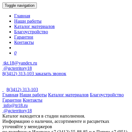
Toggle navigation
Главная
Наши работы
Каталог материалов
Благоустройство
Гарантии
Контакты
0
tkt.18@yandex.ru
@gcterritory18
8(3412) 313-103
заказать звонок
8(3412) 313-103
Главная
Наши работы
Каталог материалов
Благоустройство
Гарантии
Контакты
info@tr18.ru
@gcterritory18
Каталог находится в стадии наполнения.
Информацию о наличии, ассортименте и расцветках
уточняйте у менеджеров
по телефону в Ижевске +7 (3412) 55-88-85 и в Перми +7 (951)