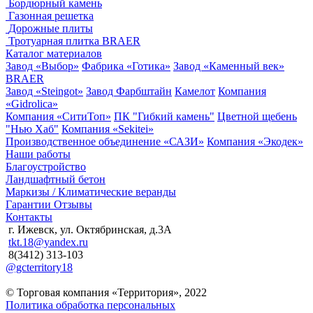
Бордюрный камень
Газонная решетка
Дорожные плиты
Тротуарная плитка BRAER
Каталог материалов
Завод «Выбор»
Фабрика «Готика»
Завод «Каменный век»
BRAER
Завод «Steingot»
Завод Фарбштайн
Камелот
Компания
«Gidrolica»
Компания «СитиТоп»
ПК "Гибкий камень"
Цветной щебень
"Нью Хаб"
Компания «Sekitei»
Производственное объединение «САЗИ»
Компания «Экодек»
Наши работы
Благоустройство
Ландшафтный бетон
Маркизы / Климатические веранды
Гарантии
Отзывы
Контакты
г. Ижевск, ул. Октябринская, д.3А
tkt.18@yandex.ru
8(3412) 313-103
@gcterritory18
© Торговая компания «Территория», 2022
Политика обработка персональных