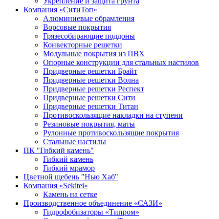
Укрепление и защита грунта
Компания «СитиТоп»
Алюминиевые обрамления
Ворсовые покрытия
Грязесобирающие поддоны
Конвекторные решетки
Модульные покрытия из ПВХ
Опорные конструкции для стальных настилов
Придверные решетки Брайт
Придверные решетки Волна
Придверные решетки Респект
Придверные решетки Сити
Придверные решетки Титан
Противоскользящие накладки на ступени
Резиновые покрытия, маты
Рулонные противоскользящие покрытия
Стальные настилы
ПК "Гибкий камень"
Гибкий камень
Гибкий мрамор
Цветной щебень "Нью Хаб"
Компания «Sekitei»
Камень на сетке
Производственное объединение «САЗИ»
Гидрофобизаторы «Типром»