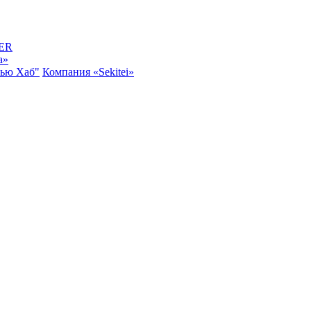
ER
a»
Нью Хаб"
Компания «Sekitei»