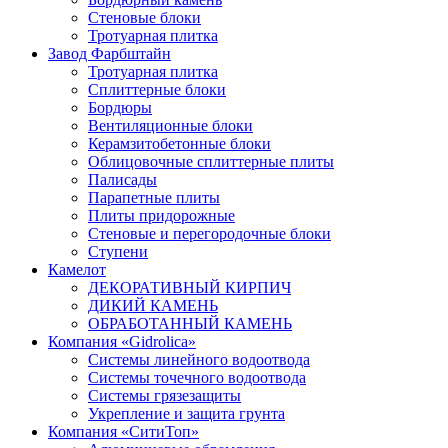
Стеновые блоки
Тротуарная плитка
Завод Фарбштайн
Тротуарная плитка
Cплиттерные блоки
Бордюры
Вентиляционные блоки
Керамзитобетонные блоки
Облицовочные сплиттерные плиты
Палисады
Парапетные плиты
Плиты придорожные
Стеновые и перегородочные блоки
Ступени
Камелот
ДЕКОРАТИВНЫЙ КИРПИЧ
ДИКИЙ КАМЕНЬ
ОБРАБОТАННЫЙ КАМЕНЬ
Компания «Gidrolica»
Системы линейного водоотвода
Системы точечного водоотвода
Системы грязезащиты
Укрепление и защита грунта
Компания «СитиТоп»