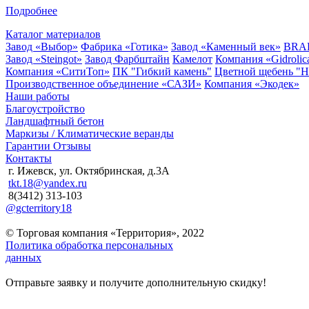
Подробнее
Каталог материалов
Завод «Выбор»
Фабрика «Готика»
Завод «Каменный век»
BRA
Завод «Steingot»
Завод Фарбштайн
Камелот
Компания «Gidrolic
Компания «СитиТоп»
ПК "Гибкий камень"
Цветной щебень "
Производственное объединение «САЗИ»
Компания «Экодек»
Наши работы
Благоустройство
Ландшафтный бетон
Маркизы / Климатические веранды
Гарантии
Отзывы
Контакты
г. Ижевск, ул. Октябринская, д.3А
tkt.18@yandex.ru
8(3412) 313-103
@gcterritory18
© Торговая компания «Территория», 2022
Политика обработка персональных
данных
Отправьте заявку и получите дополнительную скидку!