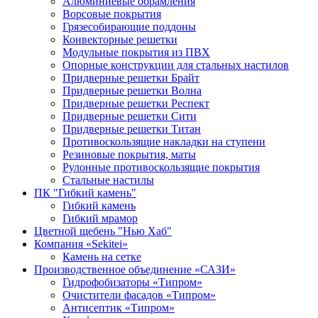
Алюминиевые обрамления
Ворсовые покрытия
Грязесобирающие поддоны
Конвекторные решетки
Модульные покрытия из ПВХ
Опорные конструкции для стальных настилов
Придверные решетки Брайт
Придверные решетки Волна
Придверные решетки Респект
Придверные решетки Сити
Придверные решетки Титан
Противоскользящие накладки на ступени
Резиновые покрытия, маты
Рулонные противоскользящие покрытия
Стальные настилы
ПК "Гибкий камень"
Гибкий камень
Гибкий мрамор
Цветной щебень "Нью Хаб"
Компания «Sekitei»
Камень на сетке
Производственное объединение «САЗИ»
Гидрофобизаторы «Типром»
Очистители фасадов «Типром»
Антисептик «Типром»