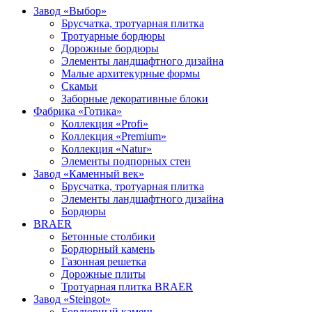
Завод «Выбор»
Брусчатка, тротуарная плитка
Тротуарные бордюры
Дорожные бордюры
Элементы ландшафтного дизайна
Малые архитекурные формы
Скамьи
Заборные декоративные блоки
Фабрика «Готика»
Коллекция «Profi»
Коллекция «Premium»
Коллекция «Natur»
Элементы подпорных стен
Завод «Каменный век»
Брусчатка, тротуарная плитка
Элементы ландшафтного дизайна
Бордюры
BRAER
Бетонные столбики
Бордюрный камень
Газонная решетка
Дорожные плиты
Тротуарная плитка BRAER
Завод «Steingot»
Бордюрный камень