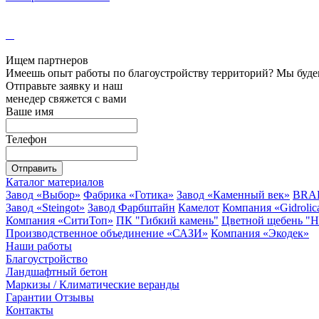
Ищем партнеров
Имеешь опыт работы по благоустройству территорий? Мы будем
Отправьте заявку и наш
менедер свяжется с вами
Ваше имя
Телефон
Отправить
Каталог материалов
Завод «Выбор»
Фабрика «Готика»
Завод «Каменный век»
BRA
Завод «Steingot»
Завод Фарбштайн
Камелот
Компания «Gidrolic
Компания «СитиТоп»
ПК "Гибкий камень"
Цветной щебень "
Производственное объединение «САЗИ»
Компания «Экодек»
Наши работы
Благоустройство
Ландшафтный бетон
Маркизы / Климатические веранды
Гарантии
Отзывы
Контакты