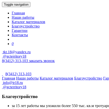
Toggle navigation
Главная
Наши работы
Каталог материалов
Благоустройство
Гарантии
Контакты
0
tkt.18@yandex.ru
@gcterritory18
8(3412) 313-103
заказать звонок
8(3412) 313-103
Главная
Наши работы
Каталог материалов
Благоустройство
Га
info@tr18.ru
@gcterritory18
Благоустройство
за 15 лет работы мы уложили более 550 тыс. кв.м тротуа