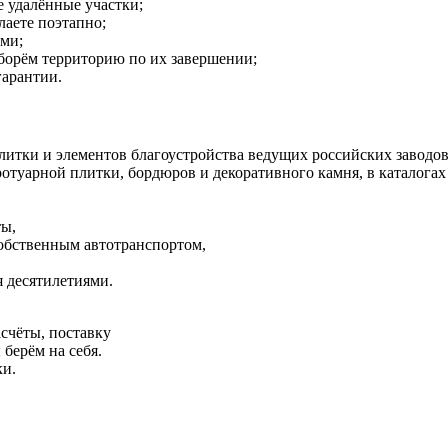
е удалённые участки;
лаете поэтапно;
ми;
борём территорию по их завершении;
гарантии.
литки и элементов благоустройства ведущих российских заводов
отуарной плитки, бордюров и декоративного камня, в каталогах 
ты,
обственным автотранспортом,
 десятилетиями.
асчёты, поставку
 берём на себя.
ки.