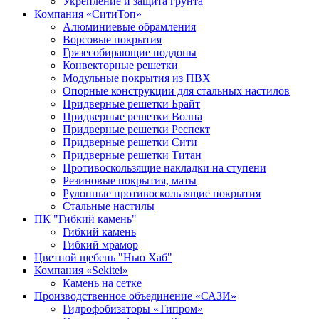
Укрепление и защита грунта
Компания «СитиТоп»
Алюминиевые обрамления
Ворсовые покрытия
Грязесобирающие поддоны
Конвекторные решетки
Модульные покрытия из ПВХ
Опорные конструкции для стальных настилов
Придверные решетки Брайт
Придверные решетки Волна
Придверные решетки Респект
Придверные решетки Сити
Придверные решетки Титан
Противоскользящие накладки на ступени
Резиновые покрытия, маты
Рулонные противоскользящие покрытия
Стальные настилы
ПК "Гибкий камень"
Гибкий камень
Гибкий мрамор
Цветной щебень "Нью Хаб"
Компания «Sekitei»
Камень на сетке
Производственное объединение «САЗИ»
Гидрофобизаторы «Типром»