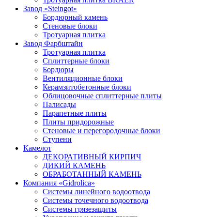
Завод «Steingot»
Бордюрный камень
Стеновые блоки
Тротуарная плитка
Завод Фарбштайн
Тротуарная плитка
Cплиттерные блоки
Бордюры
Вентиляционные блоки
Керамзитобетонные блоки
Облицовочные сплиттерные плиты
Палисады
Парапетные плиты
Плиты придорожные
Стеновые и перегородочные блоки
Ступени
Камелот
ДЕКОРАТИВНЫЙ КИРПИЧ
ДИКИЙ КАМЕНЬ
ОБРАБОТАННЫЙ КАМЕНЬ
Компания «Gidrolica»
Системы линейного водоотвода
Системы точечного водоотвода
Системы грязезащиты