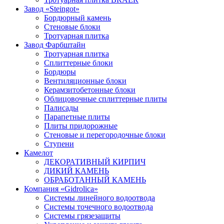
Завод «Steingot»
Бордюрный камень
Стеновые блоки
Тротуарная плитка
Завод Фарбштайн
Тротуарная плитка
Cплиттерные блоки
Бордюры
Вентиляционные блоки
Керамзитобетонные блоки
Облицовочные сплиттерные плиты
Палисады
Парапетные плиты
Плиты придорожные
Стеновые и перегородочные блоки
Ступени
Камелот
ДЕКОРАТИВНЫЙ КИРПИЧ
ДИКИЙ КАМЕНЬ
ОБРАБОТАННЫЙ КАМЕНЬ
Компания «Gidrolica»
Системы линейного водоотвода
Системы точечного водоотвода
Системы грязезащиты