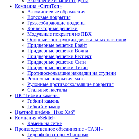
Укрепление и защита грунта
Компания «СитиТоп»
Алюминиевые обрамления
Ворсовые покрытия
Грязесобирающие поддоны
Конвекторные решетки
Модульные покрытия из ПВХ
Опорные конструкции для стальных настилов
Придверные решетки Брайт
Придверные решетки Волна
Придверные решетки Респект
Придверные решетки Сити
Придверные решетки Титан
Противоскользящие накладки на ступени
Резиновые покрытия, маты
Рулонные противоскользящие покрытия
Стальные настилы
ПК "Гибкий камень"
Гибкий камень
Гибкий мрамор
Цветной щебень "Нью Хаб"
Компания «Sekitei»
Камень на сетке
Производственное объединение «САЗИ»
Гидрофобизаторы «Типром»