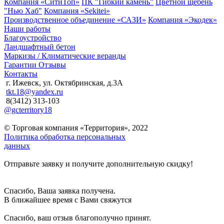
Компания «СитиТоп»
ПК "Гибкий камень"
Цветной щебень
"Нью Хаб"
Компания «Sekitei»
Производственное объединение «САЗИ»
Компания «Экодек»
Наши работы
Благоустройство
Ландшафтный бетон
Маркизы / Климатические веранды
Гарантии
Отзывы
Контакты
г. Ижевск, ул. Октябринская, д.3А
tkt.18@yandex.ru
8(3412) 313-103
@gcterritory18
© Торговая компания «Территория», 2022
Политика обработка персональных
данных
Отправьте заявку и получите дополнительную скидку!
Спасибо, Ваша заявка получена.
В ближайшее время с Вами свяжутся
Спасибо, ваш отзыв благополучно принят.