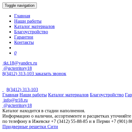
Toggle navigation
Главная
Наши работы
Каталог материалов
Благоустройство
Гарантии
Контакты
0
tkt.18@yandex.ru
@gcterritory18
8(3412) 313-103
заказать звонок
8(3412) 313-103
Главная
Наши работы
Каталог материалов
Благоустройство
Га
info@tr18.ru
@gcterritory18
Каталог находится в стадии наполнения.
Информацию о наличии, ассортименте и расцветках уточняйте
по телефону в Ижевске +7 (3412) 55-88-85 и в Перми +7 (901) 8
Придверные решетки Сити