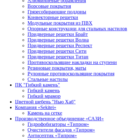
Алюминиевые обрамления
Ворсовые покрытия
Грязесобирающие поддоны
Конвекторные решетки
Модульные покрытия из ПВХ
Опорные конструкции для стальных настилов
Придверные решетки Брайт
Придверные решетки Волна
Придверные решетки Респект
Придверные решетки Сити
Придверные решетки Титан
Противоскользящие накладки на ступени
Резиновые покрытия, маты
Рулонные противоскользящие покрытия
Стальные настилы
ПК "Гибкий камень"
Гибкий камень
Гибкий мрамор
Цветной щебень "Нью Хаб"
Компания «Sekitei»
Камень на сетке
Производственное объединение «САЗИ»
Гидрофобизаторы «Типром»
Очистители фасадов «Типром»
Антисептик «Типром»