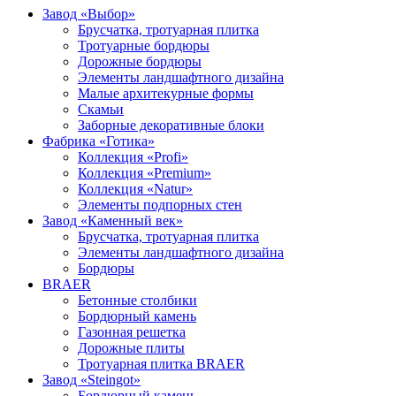
Завод «Выбор»
Брусчатка, тротуарная плитка
Тротуарные бордюры
Дорожные бордюры
Элементы ландшафтного дизайна
Малые архитекурные формы
Скамьи
Заборные декоративные блоки
Фабрика «Готика»
Коллекция «Profi»
Коллекция «Premium»
Коллекция «Natur»
Элементы подпорных стен
Завод «Каменный век»
Брусчатка, тротуарная плитка
Элементы ландшафтного дизайна
Бордюры
BRAER
Бетонные столбики
Бордюрный камень
Газонная решетка
Дорожные плиты
Тротуарная плитка BRAER
Завод «Steingot»
Бордюрный камень