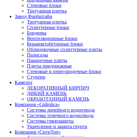
Стеновые блоки
Тротуарная плитка
Завод Фарбштайн
Тротуарная плитка
Cплиттерные блоки
Бордюры
Вентиляционные блоки
Керамзитобетонные блоки
Облицовочные сплиттерные плиты
Палисады
Парапетные плиты
Плиты придорожные
Стеновые и перегородочные блоки
Ступени
Камелот
ДЕКОРАТИВНЫЙ КИРПИЧ
ДИКИЙ КАМЕНЬ
ОБРАБОТАННЫЙ КАМЕНЬ
Компания «Gidrolica»
Системы линейного водоотвода
Системы точечного водоотвода
Системы грязезащиты
Укрепление и защита грунта
Компания «СитиТоп»