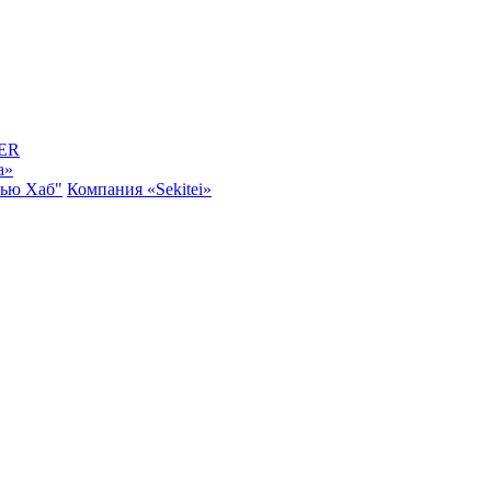
ER
a»
Нью Хаб"
Компания «Sekitei»