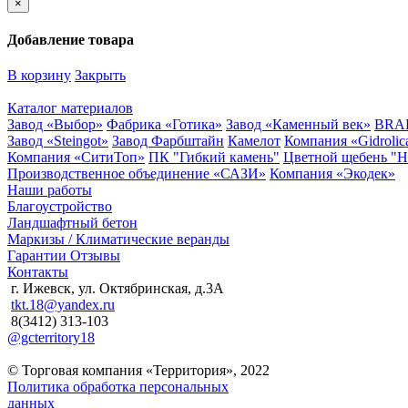
×
Добавление товара
В корзину
Закрыть
Каталог материалов
Завод «Выбор»
Фабрика «Готика»
Завод «Каменный век»
BRA
Завод «Steingot»
Завод Фарбштайн
Камелот
Компания «Gidrolic
Компания «СитиТоп»
ПК "Гибкий камень"
Цветной щебень "
Производственное объединение «САЗИ»
Компания «Экодек»
Наши работы
Благоустройство
Ландшафтный бетон
Маркизы / Климатические веранды
Гарантии
Отзывы
Контакты
г. Ижевск, ул. Октябринская, д.3А
tkt.18@yandex.ru
8(3412) 313-103
@gcterritory18
© Торговая компания «Территория», 2022
Политика обработка персональных
данных