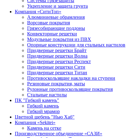
Системы грязезащиты
Укрепление и защита грунта
Компания «СитиТоп»
Алюминиевые обрамления
Ворсовые покрытия
Грязесобирающие поддоны
Конвекторные решетки
Модульные покрытия из ПВХ
Опорные конструкции для стальных настилов
Придверные решетки Брайт
Придверные решетки Волна
Придверные решетки Респект
Придверные решетки Сити
Придверные решетки Титан
Противоскользящие накладки на ступени
Резиновые покрытия, маты
Рулонные противоскользящие покрытия
Стальные настилы
ПК "Гибкий камень"
Гибкий камень
Гибкий мрамор
Цветной щебень "Нью Хаб"
Компания «Sekitei»
Камень на сетке
Производственное объединение «САЗИ»