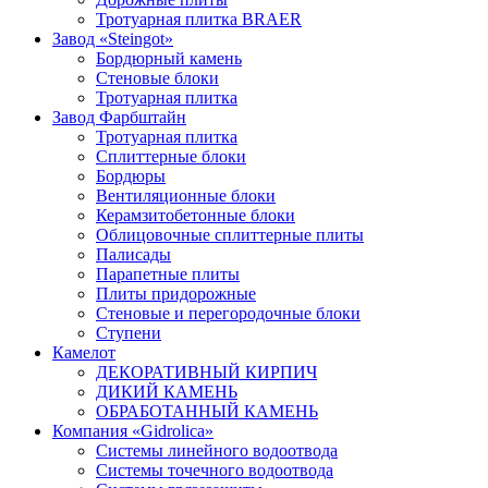
Тротуарная плитка BRAER
Завод «Steingot»
Бордюрный камень
Стеновые блоки
Тротуарная плитка
Завод Фарбштайн
Тротуарная плитка
Cплиттерные блоки
Бордюры
Вентиляционные блоки
Керамзитобетонные блоки
Облицовочные сплиттерные плиты
Палисады
Парапетные плиты
Плиты придорожные
Стеновые и перегородочные блоки
Ступени
Камелот
ДЕКОРАТИВНЫЙ КИРПИЧ
ДИКИЙ КАМЕНЬ
ОБРАБОТАННЫЙ КАМЕНЬ
Компания «Gidrolica»
Системы линейного водоотвода
Системы точечного водоотвода