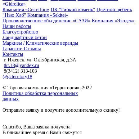
«Gidrolica»
Компания «СитиТоп»
ПК "Гибкий камень"
Цветной щебень
"Нью Хаб"
Компания «Sekitei»
Производственное объединение «САЗИ»
Компания «Экодек»
Наши работы
Благоустройство
Ландшафтный бетон
Маркизы / Климатические веранды
Гарантии
Отзывы
Контакты
г. Ижевск, ул. Октябринская, д.3А
tkt.18@yandex.ru
8(3412) 313-103
@gcterritory18
© Торговая компания «Территория», 2022
Политика обработка персональных
данных
Отправьте заявку и получите дополнительную скидку!
Спасибо, Ваша заявка получена.
В ближайшее время с Вами свяжутся