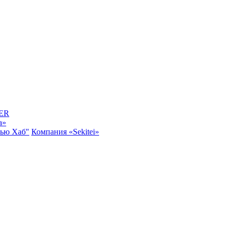
ER
a»
Нью Хаб"
Компания «Sekitei»