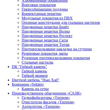
Алюминиевые обрамления
Ворсовые покрытия
Грязесобирающие поддоны
Конвекторные решетки
Модульные покрытия из ПВХ
Опорные конструкции для стальных настилов
Придверные решетки Брайт
Придверные решетки Волна
Придверные решетки Респект
Придверные решетки Сити
Придверные решетки Титан
Противоскользящие накладки на ступени
Резиновые покрытия, маты
Рулонные противоскользящие покрытия
Стальные настилы
ПК "Гибкий камень"
Гибкий камень
Гибкий мрамор
Цветной щебень "Нью Хаб"
Компания «Sekitei»
Камень на сетке
Производственное объединение «САЗИ»
Гидрофобизаторы «Типром»
Очистители фасадов «Типром»
Антисептик «Типром»