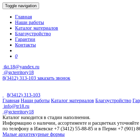
Toggle navigation
Главная
Наши работы
Каталог материалов
Благоустройство
Гарантии
Контакты
0
tkt.18@yandex.ru
@gcterritory18
8(3412) 313-103
заказать звонок
8(3412) 313-103
Главная
Наши работы
Каталог материалов
Благоустройство
Га
info@tr18.ru
@gcterritory18
Каталог находится в стадии наполнения.
Информацию о наличии, ассортименте и расцветках уточняйте
по телефону в Ижевске +7 (3412) 55-88-85 и в Перми +7 (901) 8
Малые архитекурные формы