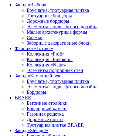
Завод «Выбор»
Брусчатка, тротуарная плитка
Тротуарные бордюры
Дорожные бордюры
Элементы ландшафтного дизайна
Малые архитекурные формы
Скамьи
Заборные декоративные блоки
Фабрика «Готика»
Коллекция «Profi»
Коллекция «Premium»
Коллекция «Natur»
Элементы подпорных стен
Завод «Каменный век»
Брусчатка, тротуарная плитка
Элементы ландшафтного дизайна
Бордюры
BRAER
Бетонные столбики
Бордюрный камень
Газонная решетка
Дорожные плиты
Тротуарная плитка BRAER
Завод «Steingot»
Бордюрный камень