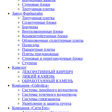
Стеновые блоки
Тротуарная плитка
Завод Фарбштайн
Тротуарная плитка
Cплиттерные блоки
Бордюры
Вентиляционные блоки
Керамзитобетонные блоки
Облицовочные сплиттерные плиты
Палисады
Парапетные плиты
Плиты придорожные
Стеновые и перегородочные блоки
Ступени
Камелот
ДЕКОРАТИВНЫЙ КИРПИЧ
ДИКИЙ КАМЕНЬ
ОБРАБОТАННЫЙ КАМЕНЬ
Компания «Gidrolica»
Системы линейного водоотвода
Системы точечного водоотвода
Системы грязезащиты
Укрепление и защита грунта
Компания «СитиТоп»