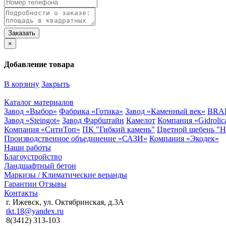
×
Добавление товара
В корзину
Закрыть
Каталог материалов
Завод «Выбор»
Фабрика «Готика»
Завод «Каменный век»
BRA
Завод «Steingot»
Завод Фарбштайн
Камелот
Компания «Gidrolic
Компания «СитиТоп»
ПК "Гибкий камень"
Цветной щебень "
Производственное объединение «САЗИ»
Компания «Экодек»
Наши работы
Благоустройство
Ландшафтный бетон
Маркизы / Климатические веранды
Гарантии
Отзывы
Контакты
г. Ижевск, ул. Октябринская, д.3А
tkt.18@yandex.ru
8(3412) 313-103