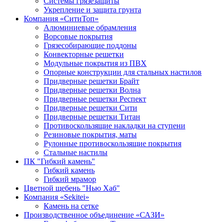
Системы грязезащиты
Укрепление и защита грунта
Компания «СитиТоп»
Алюминиевые обрамления
Ворсовые покрытия
Грязесобирающие поддоны
Конвекторные решетки
Модульные покрытия из ПВХ
Опорные конструкции для стальных настилов
Придверные решетки Брайт
Придверные решетки Волна
Придверные решетки Респект
Придверные решетки Сити
Придверные решетки Титан
Противоскользящие накладки на ступени
Резиновые покрытия, маты
Рулонные противоскользящие покрытия
Стальные настилы
ПК "Гибкий камень"
Гибкий камень
Гибкий мрамор
Цветной щебень "Нью Хаб"
Компания «Sekitei»
Камень на сетке
Производственное объединение «САЗИ»