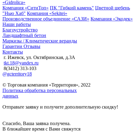
«Gidrolica»
Компания «СитиТоп»
ПК "Гибкий камень"
Цветной щебень
"Нью Хаб"
Компания «Sekitei»
Производственное объединение «САЗИ»
Компания «Экодек»
Наши работы
Благоустройство
Ландшафтный бетон
Маркизы / Климатические веранды
Гарантии
Отзывы
Контакты
г. Ижевск, ул. Октябринская, д.3А
tkt.18@yandex.ru
8(3412) 313-103
@gcterritory18
© Торговая компания «Территория», 2022
Политика обработка персональных
данных
Отправьте заявку и получите дополнительную скидку!
Спасибо, Ваша заявка получена.
В ближайшее время с Вами свяжутся