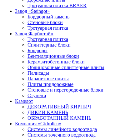
Тротуарная плитка BRAER
Завод «Steingot»
Бордюрный камень
Стеновые блоки
Тротуарная плитка
Завод Фарбштайн
Тротуарная плитка
Cплиттерные блоки
Бордюры
Вентиляционные блоки
Керамзитобетонные блоки
Облицовочные сплиттерные плиты
Палисады
Парапетные плиты
Плиты придорожные
Стеновые и перегородочные блоки
Ступени
Камелот
ДЕКОРАТИВНЫЙ КИРПИЧ
ДИКИЙ КАМЕНЬ
ОБРАБОТАННЫЙ КАМЕНЬ
Компания «Gidrolica»
Системы линейного водоотвода
Системы точечного водоотвода