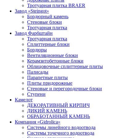
Тротуарная плитка BRAER
Завод «Steingot»
Бордюрный камень
Стеновые блоки
Тротуарная плитка
Завод Фарбштайн
Тротуарная плитка
Cплиттерные блоки
Бордюры
Вентиляционные блоки
Керамзитобетонные блоки
Облицовочные сплиттерные плиты
Палисады
Парапетные плиты
Плиты придорожные
Стеновые и перегородочные блоки
Ступени
Камелот
ДЕКОРАТИВНЫЙ КИРПИЧ
ДИКИЙ КАМЕНЬ
ОБРАБОТАННЫЙ КАМЕНЬ
Компания «Gidrolica»
Системы линейного водоотвода
Системы точечного водоотвода