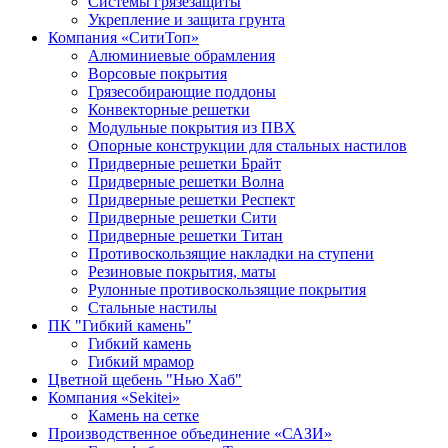
Системы грязезащиты
Укрепление и защита грунта
Компания «СитиТоп»
Алюминиевые обрамления
Ворсовые покрытия
Грязесобирающие поддоны
Конвекторные решетки
Модульные покрытия из ПВХ
Опорные конструкции для стальных настилов
Придверные решетки Брайт
Придверные решетки Волна
Придверные решетки Респект
Придверные решетки Сити
Придверные решетки Титан
Противоскользящие накладки на ступени
Резиновые покрытия, маты
Рулонные противоскользящие покрытия
Стальные настилы
ПК "Гибкий камень"
Гибкий камень
Гибкий мрамор
Цветной щебень "Нью Хаб"
Компания «Sekitei»
Камень на сетке
Производственное объединение «САЗИ»