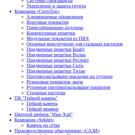
Системы грязезащиты
Укрепление и защита грунта
Компания «СитиТоп»
Алюминиевые обрамления
Ворсовые покрытия
Грязесобирающие поддоны
Конвекторные решетки
Модульные покрытия из ПВХ
Опорные конструкции для стальных настилов
Придверные решетки Брайт
Придверные решетки Волна
Придверные решетки Респект
Придверные решетки Сити
Придверные решетки Титан
Противоскользящие накладки на ступени
Резиновые покрытия, маты
Рулонные противоскользящие покрытия
Стальные настилы
ПК "Гибкий камень"
Гибкий камень
Гибкий мрамор
Цветной щебень "Нью Хаб"
Компания «Sekitei»
Камень на сетке
Производственное объединение «САЗИ»