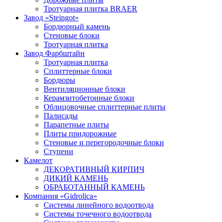
Тротуарная плитка BRAER
Завод «Steingot»
Бордюрный камень
Стеновые блоки
Тротуарная плитка
Завод Фарбштайн
Тротуарная плитка
Cплиттерные блоки
Бордюры
Вентиляционные блоки
Керамзитобетонные блоки
Облицовочные сплиттерные плиты
Палисады
Парапетные плиты
Плиты придорожные
Стеновые и перегородочные блоки
Ступени
Камелот
ДЕКОРАТИВНЫЙ КИРПИЧ
ДИКИЙ КАМЕНЬ
ОБРАБОТАННЫЙ КАМЕНЬ
Компания «Gidrolica»
Системы линейного водоотвода
Системы точечного водоотвода