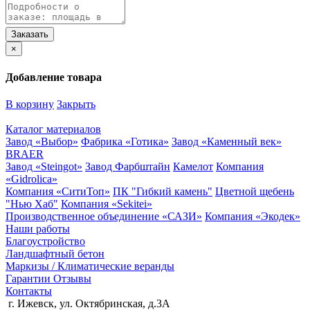
×
Добавление товара
В корзину
Закрыть
Каталог материалов
Завод «Выбор»
Фабрика «Готика»
Завод «Каменный век»
BRAER
Завод «Steingot»
Завод Фарбштайн
Камелот
Компания
«Gidrolica»
Компания «СитиТоп»
ПК "Гибкий камень"
Цветной щебень
"Нью Хаб"
Компания «Sekitei»
Производственное объединение «САЗИ»
Компания «Экодек»
Наши работы
Благоустройство
Ландшафтный бетон
Маркизы / Климатические веранды
Гарантии
Отзывы
Контакты
г. Ижевск, ул. Октябринская, д.3А