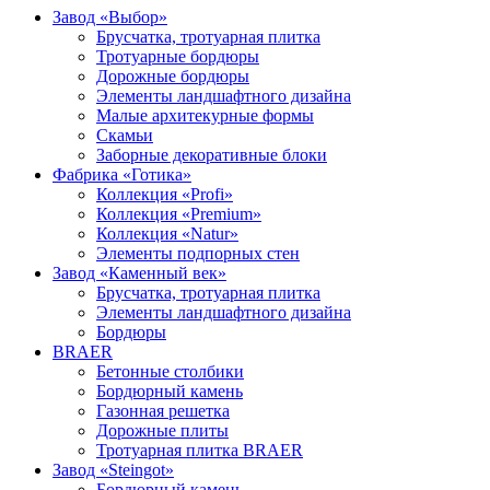
Завод «Выбор»
Брусчатка, тротуарная плитка
Тротуарные бордюры
Дорожные бордюры
Элементы ландшафтного дизайна
Малые архитекурные формы
Скамьи
Заборные декоративные блоки
Фабрика «Готика»
Коллекция «Profi»
Коллекция «Premium»
Коллекция «Natur»
Элементы подпорных стен
Завод «Каменный век»
Брусчатка, тротуарная плитка
Элементы ландшафтного дизайна
Бордюры
BRAER
Бетонные столбики
Бордюрный камень
Газонная решетка
Дорожные плиты
Тротуарная плитка BRAER
Завод «Steingot»
Бордюрный камень