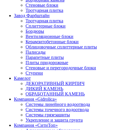
Стеновые блоки
Тротуарная плитка
Завод Фарбштайн
Тротуарная плитка
Cплиттерные блоки
Бордюры
Вентиляционные блоки
Керамзитобетонные блоки
Облицовочные сплиттерные плиты
Палисады
Парапетные плиты
Плиты придорожные
Стеновые и перегородочные блоки
Ступени
Камелот
ДЕКОРАТИВНЫЙ КИРПИЧ
ДИКИЙ КАМЕНЬ
ОБРАБОТАННЫЙ КАМЕНЬ
Компания «Gidrolica»
Системы линейного водоотвода
Системы точечного водоотвода
Системы грязезащиты
Укрепление и защита грунта
Компания «СитиТоп»