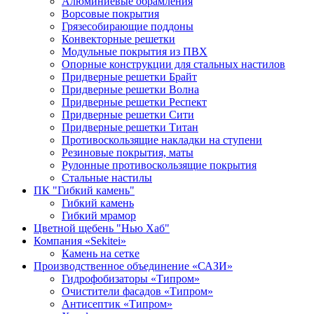
Алюминиевые обрамления
Ворсовые покрытия
Грязесобирающие поддоны
Конвекторные решетки
Модульные покрытия из ПВХ
Опорные конструкции для стальных настилов
Придверные решетки Брайт
Придверные решетки Волна
Придверные решетки Респект
Придверные решетки Сити
Придверные решетки Титан
Противоскользящие накладки на ступени
Резиновые покрытия, маты
Рулонные противоскользящие покрытия
Стальные настилы
ПК "Гибкий камень"
Гибкий камень
Гибкий мрамор
Цветной щебень "Нью Хаб"
Компания «Sekitei»
Камень на сетке
Производственное объединение «САЗИ»
Гидрофобизаторы «Типром»
Очистители фасадов «Типром»
Антисептик «Типром»