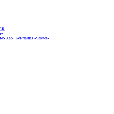
ER
a»
Нью Хаб"
Компания «Sekitei»