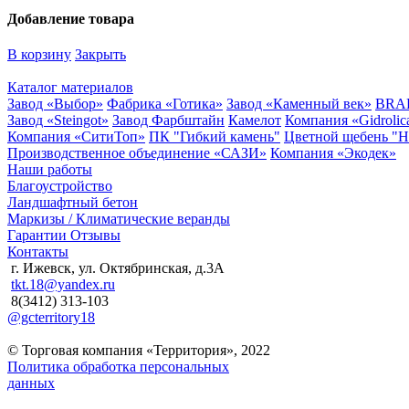
Добавление товара
В корзину
Закрыть
Каталог материалов
Завод «Выбор»
Фабрика «Готика»
Завод «Каменный век»
BRA
Завод «Steingot»
Завод Фарбштайн
Камелот
Компания «Gidrolic
Компания «СитиТоп»
ПК "Гибкий камень"
Цветной щебень "
Производственное объединение «САЗИ»
Компания «Экодек»
Наши работы
Благоустройство
Ландшафтный бетон
Маркизы / Климатические веранды
Гарантии
Отзывы
Контакты
г. Ижевск, ул. Октябринская, д.3А
tkt.18@yandex.ru
8(3412) 313-103
@gcterritory18
© Торговая компания «Территория», 2022
Политика обработка персональных
данных