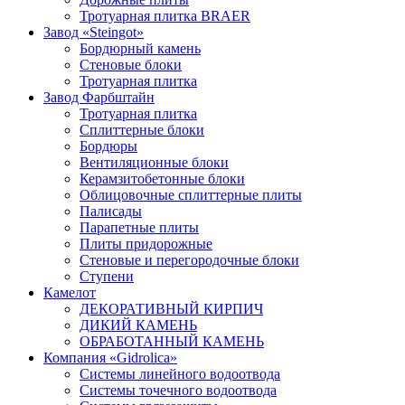
Тротуарная плитка BRAER
Завод «Steingot»
Бордюрный камень
Стеновые блоки
Тротуарная плитка
Завод Фарбштайн
Тротуарная плитка
Cплиттерные блоки
Бордюры
Вентиляционные блоки
Керамзитобетонные блоки
Облицовочные сплиттерные плиты
Палисады
Парапетные плиты
Плиты придорожные
Стеновые и перегородочные блоки
Ступени
Камелот
ДЕКОРАТИВНЫЙ КИРПИЧ
ДИКИЙ КАМЕНЬ
ОБРАБОТАННЫЙ КАМЕНЬ
Компания «Gidrolica»
Системы линейного водоотвода
Системы точечного водоотвода