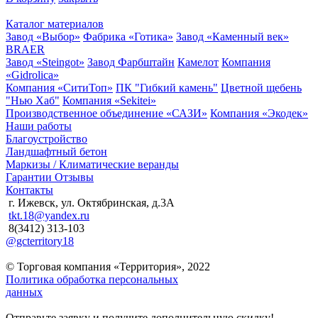
Каталог материалов
Завод «Выбор»
Фабрика «Готика»
Завод «Каменный век»
BRAER
Завод «Steingot»
Завод Фарбштайн
Камелот
Компания
«Gidrolica»
Компания «СитиТоп»
ПК "Гибкий камень"
Цветной щебень
"Нью Хаб"
Компания «Sekitei»
Производственное объединение «САЗИ»
Компания «Экодек»
Наши работы
Благоустройство
Ландшафтный бетон
Маркизы / Климатические веранды
Гарантии
Отзывы
Контакты
г. Ижевск, ул. Октябринская, д.3А
tkt.18@yandex.ru
8(3412) 313-103
@gcterritory18
© Торговая компания «Территория», 2022
Политика обработка персональных
данных
Отправьте заявку и получите дополнительную скидку!