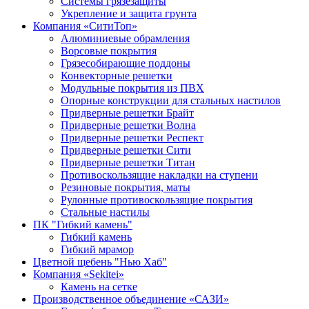
Системы грязезащиты
Укрепление и защита грунта
Компания «СитиТоп»
Алюминиевые обрамления
Ворсовые покрытия
Грязесобирающие поддоны
Конвекторные решетки
Модульные покрытия из ПВХ
Опорные конструкции для стальных настилов
Придверные решетки Брайт
Придверные решетки Волна
Придверные решетки Респект
Придверные решетки Сити
Придверные решетки Титан
Противоскользящие накладки на ступени
Резиновые покрытия, маты
Рулонные противоскользящие покрытия
Стальные настилы
ПК "Гибкий камень"
Гибкий камень
Гибкий мрамор
Цветной щебень "Нью Хаб"
Компания «Sekitei»
Камень на сетке
Производственное объединение «САЗИ»