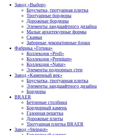
Завод «Выбор»
Брусчатка, тротуарная плитка
Тротуарные бордюры
Дорожные бордюры
Элементы ландшафтного дизайна
Малые архитекурные формы
Скамьи
Заборные декоративные блоки
Фабрика «Готика»
Коллекция «Profi»
Коллекция «Premium»
Коллекция «Natur»
Элементы подпорных стен
Завод «Каменный век»
Брусчатка, тротуарная плитка
Элементы ландшафтного дизайна
Бордюры
BRAER
Бетонные столбики
Бордюрный камень
Газонная решетка
Дорожные плиты
Тротуарная плитка BRAER
Завод «Steingot»
Бордюрный камень