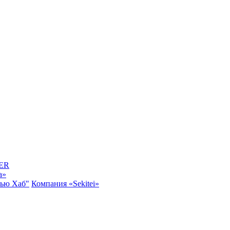
ER
a»
Нью Хаб"
Компания «Sekitei»