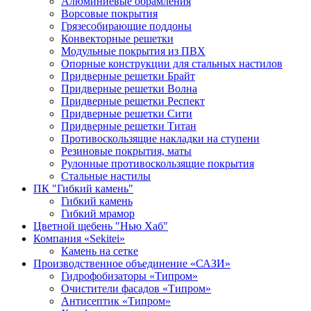
Алюминиевые обрамления
Ворсовые покрытия
Грязесобирающие поддоны
Конвекторные решетки
Модульные покрытия из ПВХ
Опорные конструкции для стальных настилов
Придверные решетки Брайт
Придверные решетки Волна
Придверные решетки Респект
Придверные решетки Сити
Придверные решетки Титан
Противоскользящие накладки на ступени
Резиновые покрытия, маты
Рулонные противоскользящие покрытия
Стальные настилы
ПК "Гибкий камень"
Гибкий камень
Гибкий мрамор
Цветной щебень "Нью Хаб"
Компания «Sekitei»
Камень на сетке
Производственное объединение «САЗИ»
Гидрофобизаторы «Типром»
Очистители фасадов «Типром»
Антисептик «Типром»