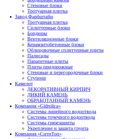
Стеновые блоки
Тротуарная плитка
Завод Фарбштайн
Тротуарная плитка
Cплиттерные блоки
Бордюры
Вентиляционные блоки
Керамзитобетонные блоки
Облицовочные сплиттерные плиты
Палисады
Парапетные плиты
Плиты придорожные
Стеновые и перегородочные блоки
Ступени
Камелот
ДЕКОРАТИВНЫЙ КИРПИЧ
ДИКИЙ КАМЕНЬ
ОБРАБОТАННЫЙ КАМЕНЬ
Компания «Gidrolica»
Системы линейного водоотвода
Системы точечного водоотвода
Системы грязезащиты
Укрепление и защита грунта
Компания «СитиТоп»