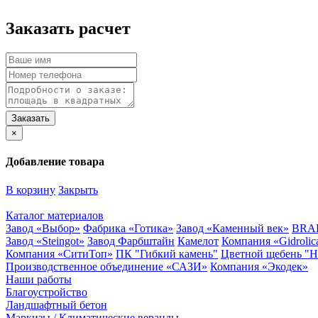
Заказать расчет
×
Добавление товара
В корзину
Закрыть
Каталог материалов
Завод «Выбор»
Фабрика «Готика»
Завод «Каменный век»
BRA
Завод «Steingot»
Завод Фарбштайн
Камелот
Компания «Gidrolic
Компания «СитиТоп»
ПК "Гибкий камень"
Цветной щебень "
Производственное объединение «САЗИ»
Компания «Экодек»
Наши работы
Благоустройство
Ландшафтный бетон
Маркизы / Климатические веранды