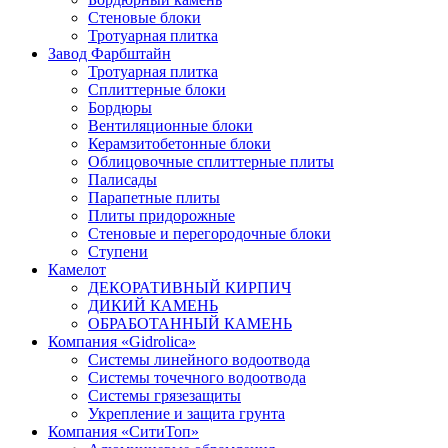
Стеновые блоки
Тротуарная плитка
Завод Фарбштайн
Тротуарная плитка
Cплиттерные блоки
Бордюры
Вентиляционные блоки
Керамзитобетонные блоки
Облицовочные сплиттерные плиты
Палисады
Парапетные плиты
Плиты придорожные
Стеновые и перегородочные блоки
Ступени
Камелот
ДЕКОРАТИВНЫЙ КИРПИЧ
ДИКИЙ КАМЕНЬ
ОБРАБОТАННЫЙ КАМЕНЬ
Компания «Gidrolica»
Системы линейного водоотвода
Системы точечного водоотвода
Системы грязезащиты
Укрепление и защита грунта
Компания «СитиТоп»