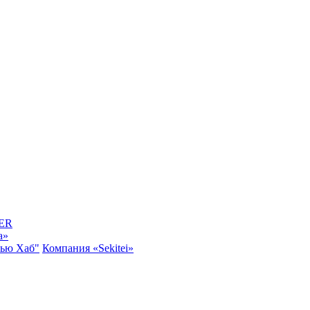
ER
a»
Нью Хаб"
Компания «Sekitei»