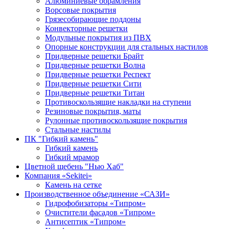
Алюминиевые обрамления
Ворсовые покрытия
Грязесобирающие поддоны
Конвекторные решетки
Модульные покрытия из ПВХ
Опорные конструкции для стальных настилов
Придверные решетки Брайт
Придверные решетки Волна
Придверные решетки Респект
Придверные решетки Сити
Придверные решетки Титан
Противоскользящие накладки на ступени
Резиновые покрытия, маты
Рулонные противоскользящие покрытия
Стальные настилы
ПК "Гибкий камень"
Гибкий камень
Гибкий мрамор
Цветной щебень "Нью Хаб"
Компания «Sekitei»
Камень на сетке
Производственное объединение «САЗИ»
Гидрофобизаторы «Типром»
Очистители фасадов «Типром»
Антисептик «Типром»