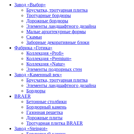
Завод «Выбор»
Брусчатка, тротуарная плитка
Тротуарные бордюры
Дорожные бордюры
Элементы ландшафтного дизайна
Малые архитекурные формы
Скамьи
Заборные декоративные блоки
Фабрика «Готика»
Коллекция «Profi»
Коллекция «Premium»
Коллекция «Natur»
Элементы подпорных стен
Завод «Каменный век»
Брусчатка, тротуарная плитка
Элементы ландшафтного дизайна
Бордюры
BRAER
Бетонные столбики
Бордюрный камень
Газонная решетка
Дорожные плиты
Тротуарная плитка BRAER
Завод «Steingot»
Бордюрный камень