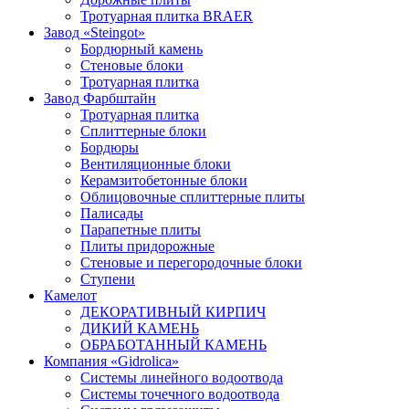
Тротуарная плитка BRAER
Завод «Steingot»
Бордюрный камень
Стеновые блоки
Тротуарная плитка
Завод Фарбштайн
Тротуарная плитка
Cплиттерные блоки
Бордюры
Вентиляционные блоки
Керамзитобетонные блоки
Облицовочные сплиттерные плиты
Палисады
Парапетные плиты
Плиты придорожные
Стеновые и перегородочные блоки
Ступени
Камелот
ДЕКОРАТИВНЫЙ КИРПИЧ
ДИКИЙ КАМЕНЬ
ОБРАБОТАННЫЙ КАМЕНЬ
Компания «Gidrolica»
Системы линейного водоотвода
Системы точечного водоотвода