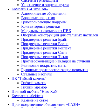
Системы грязезащиты
Укрепление и защита грунта
Компания «СитиТоп»
Алюминиевые обрамления
Ворсовые покрытия
Грязесобирающие поддоны
Конвекторные решетки
Модульные покрытия из ПВХ
Опорные конструкции для стальных настилов
Придверные решетки Брайт
Придверные решетки Волна
Придверные решетки Респект
Придверные решетки Сити
Придверные решетки Титан
Противоскользящие накладки на ступени
Резиновые покрытия, маты
Рулонные противоскользящие покрытия
Стальные настилы
ПК "Гибкий камень"
Гибкий камень
Гибкий мрамор
Цветной щебень "Нью Хаб"
Компания «Sekitei»
Камень на сетке
Производственное объединение «САЗИ»