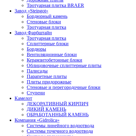
Тротуарная плитка BRAER
Завод «Steingot»
Бордюрный камень
Стеновые блоки
Тротуарная плитка
Завод Фарбштайн
Тротуарная плитка
Cплиттерные блоки
Бордюры
Вентиляционные блоки
Керамзитобетонные блоки
Облицовочные сплиттерные плиты
Палисады
Парапетные плиты
Плиты придорожные
Стеновые и перегородочные блоки
Ступени
Камелот
ДЕКОРАТИВНЫЙ КИРПИЧ
ДИКИЙ КАМЕНЬ
ОБРАБОТАННЫЙ КАМЕНЬ
Компания «Gidrolica»
Системы линейного водоотвода
Системы точечного водоотвода