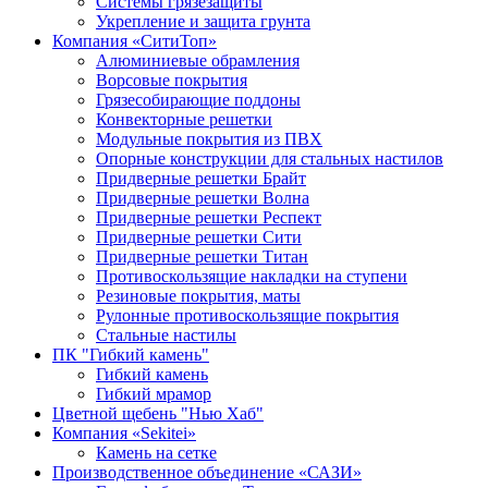
Системы грязезащиты
Укрепление и защита грунта
Компания «СитиТоп»
Алюминиевые обрамления
Ворсовые покрытия
Грязесобирающие поддоны
Конвекторные решетки
Модульные покрытия из ПВХ
Опорные конструкции для стальных настилов
Придверные решетки Брайт
Придверные решетки Волна
Придверные решетки Респект
Придверные решетки Сити
Придверные решетки Титан
Противоскользящие накладки на ступени
Резиновые покрытия, маты
Рулонные противоскользящие покрытия
Стальные настилы
ПК "Гибкий камень"
Гибкий камень
Гибкий мрамор
Цветной щебень "Нью Хаб"
Компания «Sekitei»
Камень на сетке
Производственное объединение «САЗИ»