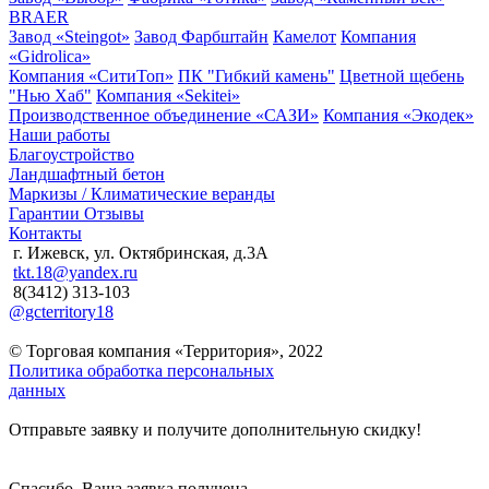
BRAER
Завод «Steingot»
Завод Фарбштайн
Камелот
Компания
«Gidrolica»
Компания «СитиТоп»
ПК "Гибкий камень"
Цветной щебень
"Нью Хаб"
Компания «Sekitei»
Производственное объединение «САЗИ»
Компания «Экодек»
Наши работы
Благоустройство
Ландшафтный бетон
Маркизы / Климатические веранды
Гарантии
Отзывы
Контакты
г. Ижевск, ул. Октябринская, д.3А
tkt.18@yandex.ru
8(3412) 313-103
@gcterritory18
© Торговая компания «Территория», 2022
Политика обработка персональных
данных
Отправьте заявку и получите дополнительную скидку!
Спасибо, Ваша заявка получена.