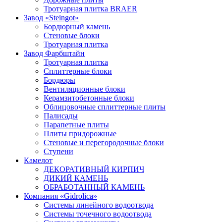
Тротуарная плитка BRAER
Завод «Steingot»
Бордюрный камень
Стеновые блоки
Тротуарная плитка
Завод Фарбштайн
Тротуарная плитка
Cплиттерные блоки
Бордюры
Вентиляционные блоки
Керамзитобетонные блоки
Облицовочные сплиттерные плиты
Палисады
Парапетные плиты
Плиты придорожные
Стеновые и перегородочные блоки
Ступени
Камелот
ДЕКОРАТИВНЫЙ КИРПИЧ
ДИКИЙ КАМЕНЬ
ОБРАБОТАННЫЙ КАМЕНЬ
Компания «Gidrolica»
Системы линейного водоотвода
Системы точечного водоотвода