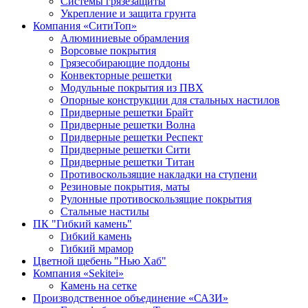
Системы грязезащиты
Укрепление и защита грунта
Компания «СитиТоп»
Алюминиевые обрамления
Ворсовые покрытия
Грязесобирающие поддоны
Конвекторные решетки
Модульные покрытия из ПВХ
Опорные конструкции для стальных настилов
Придверные решетки Брайт
Придверные решетки Волна
Придверные решетки Респект
Придверные решетки Сити
Придверные решетки Титан
Противоскользящие накладки на ступени
Резиновые покрытия, маты
Рулонные противоскользящие покрытия
Стальные настилы
ПК "Гибкий камень"
Гибкий камень
Гибкий мрамор
Цветной щебень "Нью Хаб"
Компания «Sekitei»
Камень на сетке
Производственное объединение «САЗИ»