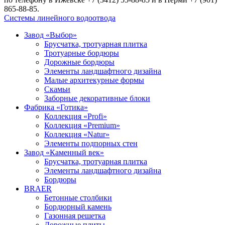
865-88-85.
Системы линейного водоотвода
Завод «Выбор»
Брусчатка, тротуарная плитка
Тротуарные бордюры
Дорожные бордюры
Элементы ландшафтного дизайна
Малые архитекурные формы
Скамьи
Заборные декоративные блоки
Фабрика «Готика»
Коллекция «Profi»
Коллекция «Premium»
Коллекция «Natur»
Элементы подпорных стен
Завод «Каменный век»
Брусчатка, тротуарная плитка
Элементы ландшафтного дизайна
Бордюры
BRAER
Бетонные столбики
Бордюрный камень
Газонная решетка
Дорожные плиты