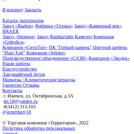
В корзину
Закрыть
Каталог материалов
Завод «Выбор»
Фабрика «Готика»
Завод «Каменный век»
BRAER
Завод «Steingot»
Завод Фарбштайн
Камелот
Компания
«Gidrolica»
Компания «СитиТоп»
ПК "Гибкий камень"
Цветной щебень
"Нью Хаб"
Компания «Sekitei»
Производственное объединение «САЗИ»
Компания «Экодек»
Наши работы
Благоустройство
Ландшафтный бетон
Маркизы / Климатические веранды
Гарантии
Отзывы
Контакты
г. Ижевск, ул. Октябринская, д.3А
tkt.18@yandex.ru
8(3412) 313-103
@gcterritory18
© Торговая компания «Территория», 2022
Политика обработка персональных
данных