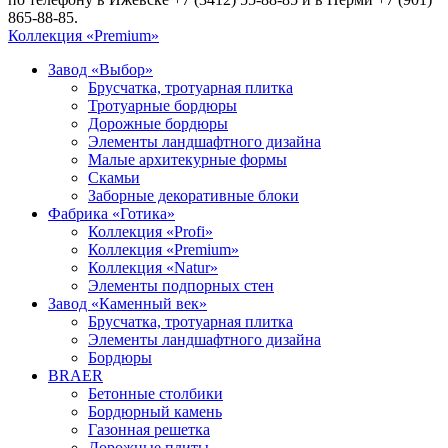
865-88-85.
Коллекция «Premium»
Завод «Выбор»
Брусчатка, тротуарная плитка
Тротуарные бордюры
Дорожные бордюры
Элементы ландшафтного дизайна
Малые архитекурные формы
Скамьи
Заборные декоративные блоки
Фабрика «Готика»
Коллекция «Profi»
Коллекция «Premium»
Коллекция «Natur»
Элементы подпорных стен
Завод «Каменный век»
Брусчатка, тротуарная плитка
Элементы ландшафтного дизайна
Бордюры
BRAER
Бетонные столбики
Бордюрный камень
Газонная решетка
Дорожные плиты