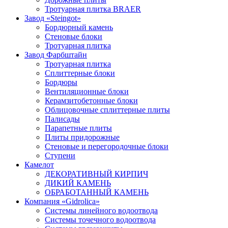
Тротуарная плитка BRAER
Завод «Steingot»
Бордюрный камень
Стеновые блоки
Тротуарная плитка
Завод Фарбштайн
Тротуарная плитка
Cплиттерные блоки
Бордюры
Вентиляционные блоки
Керамзитобетонные блоки
Облицовочные сплиттерные плиты
Палисады
Парапетные плиты
Плиты придорожные
Стеновые и перегородочные блоки
Ступени
Камелот
ДЕКОРАТИВНЫЙ КИРПИЧ
ДИКИЙ КАМЕНЬ
ОБРАБОТАННЫЙ КАМЕНЬ
Компания «Gidrolica»
Системы линейного водоотвода
Системы точечного водоотвода