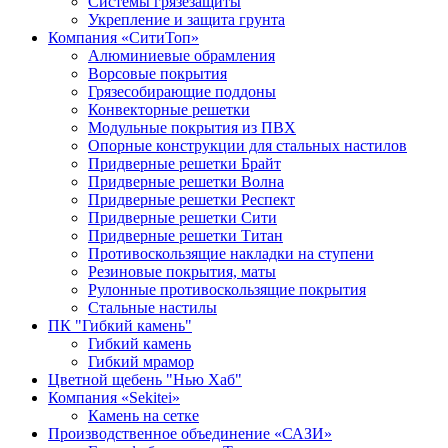
Системы грязезащиты
Укрепление и защита грунта
Компания «СитиТоп»
Алюминиевые обрамления
Ворсовые покрытия
Грязесобирающие поддоны
Конвекторные решетки
Модульные покрытия из ПВХ
Опорные конструкции для стальных настилов
Придверные решетки Брайт
Придверные решетки Волна
Придверные решетки Респект
Придверные решетки Сити
Придверные решетки Титан
Противоскользящие накладки на ступени
Резиновые покрытия, маты
Рулонные противоскользящие покрытия
Стальные настилы
ПК "Гибкий камень"
Гибкий камень
Гибкий мрамор
Цветной щебень "Нью Хаб"
Компания «Sekitei»
Камень на сетке
Производственное объединение «САЗИ»