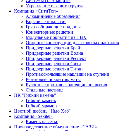
Системы грязезащиты
Укрепление и защита грунта
Компания «СитиТоп»
Алюминиевые обрамления
Ворсовые покрытия
Грязесобирающие поддоны
Конвекторные решетки
Модульные покрытия из ПВХ
Опорные конструкции для стальных настилов
Придверные решетки Брайт
Придверные решетки Волна
Придверные решетки Респект
Придверные решетки Сити
Придверные решетки Титан
Противоскользящие накладки на ступени
Резиновые покрытия, маты
Рулонные противоскользящие покрытия
Стальные настилы
ПК "Гибкий камень"
Гибкий камень
Гибкий мрамор
Цветной щебень "Нью Хаб"
Компания «Sekitei»
Камень на сетке
Производственное объединение «САЗИ»