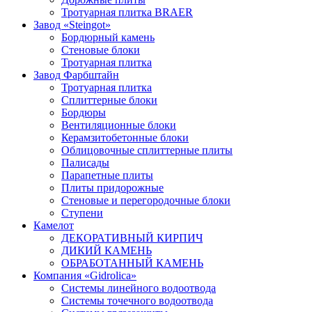
Тротуарная плитка BRAER
Завод «Steingot»
Бордюрный камень
Стеновые блоки
Тротуарная плитка
Завод Фарбштайн
Тротуарная плитка
Cплиттерные блоки
Бордюры
Вентиляционные блоки
Керамзитобетонные блоки
Облицовочные сплиттерные плиты
Палисады
Парапетные плиты
Плиты придорожные
Стеновые и перегородочные блоки
Ступени
Камелот
ДЕКОРАТИВНЫЙ КИРПИЧ
ДИКИЙ КАМЕНЬ
ОБРАБОТАННЫЙ КАМЕНЬ
Компания «Gidrolica»
Системы линейного водоотвода
Системы точечного водоотвода