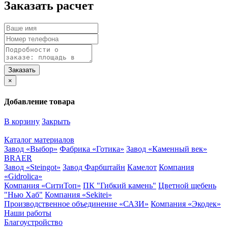
Заказать расчет
×
Добавление товара
В корзину
Закрыть
Каталог материалов
Завод «Выбор»
Фабрика «Готика»
Завод «Каменный век»
BRAER
Завод «Steingot»
Завод Фарбштайн
Камелот
Компания
«Gidrolica»
Компания «СитиТоп»
ПК "Гибкий камень"
Цветной щебень
"Нью Хаб"
Компания «Sekitei»
Производственное объединение «САЗИ»
Компания «Экодек»
Наши работы
Благоустройство