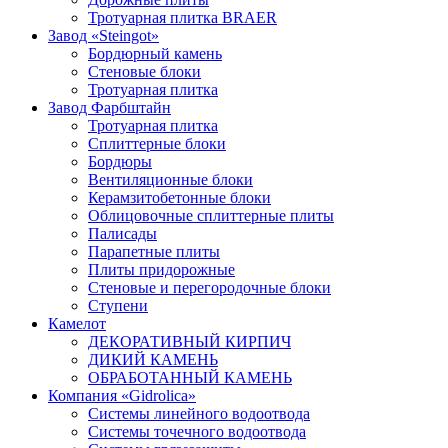
Тротуарная плитка BRAER
Завод «Steingot»
Бордюрный камень
Стеновые блоки
Тротуарная плитка
Завод Фарбштайн
Тротуарная плитка
Cплиттерные блоки
Бордюры
Вентиляционные блоки
Керамзитобетонные блоки
Облицовочные сплиттерные плиты
Палисады
Парапетные плиты
Плиты придорожные
Стеновые и перегородочные блоки
Ступени
Камелот
ДЕКОРАТИВНЫЙ КИРПИЧ
ДИКИЙ КАМЕНЬ
ОБРАБОТАННЫЙ КАМЕНЬ
Компания «Gidrolica»
Системы линейного водоотвода
Системы точечного водоотвода