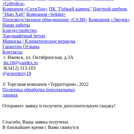
«Gidrolica»
Компания «СитиТоп»
ПК "Гибкий камень"
Цветной щебень
"Нью Хаб"
Компания «Sekitei»
Производственное объединение «САЗИ»
Компания «Экодек»
Наши работы
Благоустройство
Ландшафтный бетон
Маркизы / Климатические веранды
Гарантии
Отзывы
Контакты
г. Ижевск, ул. Октябринская, д.3А
tkt.18@yandex.ru
8(3412) 313-103
@gcterritory18
© Торговая компания «Территория», 2022
Политика обработка персональных
данных
Отправьте заявку и получите дополнительную скидку!
Спасибо, Ваша заявка получена.
В ближайшее время с Вами свяжутся