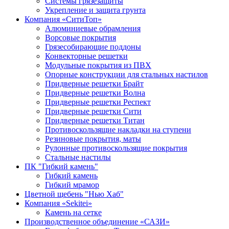
Системы грязезащиты
Укрепление и защита грунта
Компания «СитиТоп»
Алюминиевые обрамления
Ворсовые покрытия
Грязесобирающие поддоны
Конвекторные решетки
Модульные покрытия из ПВХ
Опорные конструкции для стальных настилов
Придверные решетки Брайт
Придверные решетки Волна
Придверные решетки Респект
Придверные решетки Сити
Придверные решетки Титан
Противоскользящие накладки на ступени
Резиновые покрытия, маты
Рулонные противоскользящие покрытия
Стальные настилы
ПК "Гибкий камень"
Гибкий камень
Гибкий мрамор
Цветной щебень "Нью Хаб"
Компания «Sekitei»
Камень на сетке
Производственное объединение «САЗИ»