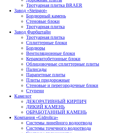
Тротуарная плитка BRAER
Завод «Steingot»
Бордюрный камень
Стеновые блоки
Тротуарная плитка
Завод Фарбштайн
Тротуарная плитка
Cплиттерные блоки
Бордюры
Вентиляционные блоки
Керамзитобетонные блоки
Облицовочные сплиттерные плиты
Палисады
Парапетные плиты
Плиты придорожные
Стеновые и перегородочные блоки
Ступени
Камелот
ДЕКОРАТИВНЫЙ КИРПИЧ
ДИКИЙ КАМЕНЬ
ОБРАБОТАННЫЙ КАМЕНЬ
Компания «Gidrolica»
Системы линейного водоотвода
Системы точечного водоотвода