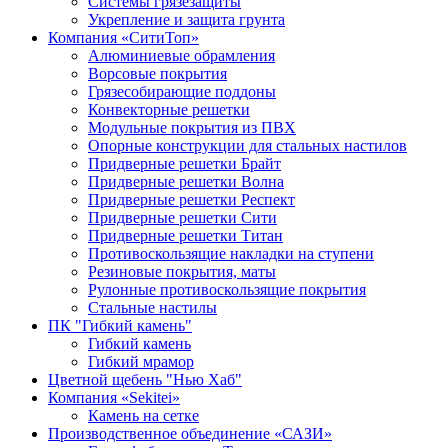
Системы грязезащиты
Укрепление и защита грунта
Компания «СитиТоп»
Алюминиевые обрамления
Ворсовые покрытия
Грязесобирающие поддоны
Конвекторные решетки
Модульные покрытия из ПВХ
Опорные конструкции для стальных настилов
Придверные решетки Брайт
Придверные решетки Волна
Придверные решетки Респект
Придверные решетки Сити
Придверные решетки Титан
Противоскользящие накладки на ступени
Резиновые покрытия, маты
Рулонные противоскользящие покрытия
Стальные настилы
ПК "Гибкий камень"
Гибкий камень
Гибкий мрамор
Цветной щебень "Нью Хаб"
Компания «Sekitei»
Камень на сетке
Производственное объединение «САЗИ»