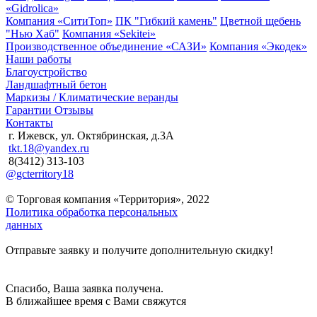
«Gidrolica»
Компания «СитиТоп»
ПК "Гибкий камень"
Цветной щебень
"Нью Хаб"
Компания «Sekitei»
Производственное объединение «САЗИ»
Компания «Экодек»
Наши работы
Благоустройство
Ландшафтный бетон
Маркизы / Климатические веранды
Гарантии
Отзывы
Контакты
г. Ижевск, ул. Октябринская, д.3А
tkt.18@yandex.ru
8(3412) 313-103
@gcterritory18
© Торговая компания «Территория», 2022
Политика обработка персональных
данных
Отправьте заявку и получите дополнительную скидку!
Спасибо, Ваша заявка получена.
В ближайшее время с Вами свяжутся