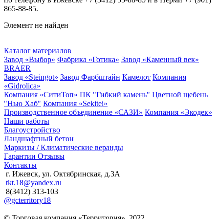
865-88-85.
Элемент не найден
Каталог материалов
Завод «Выбор»
Фабрика «Готика»
Завод «Каменный век»
BRAER
Завод «Steingot»
Завод Фарбштайн
Камелот
Компания
«Gidrolica»
Компания «СитиТоп»
ПК "Гибкий камень"
Цветной щебень
"Нью Хаб"
Компания «Sekitei»
Производственное объединение «САЗИ»
Компания «Экодек»
Наши работы
Благоустройство
Ландшафтный бетон
Маркизы / Климатические веранды
Гарантии
Отзывы
Контакты
г. Ижевск, ул. Октябринская, д.3А
tkt.18@yandex.ru
8(3412) 313-103
@gcterritory18
© Торговая компания «Территория», 2022